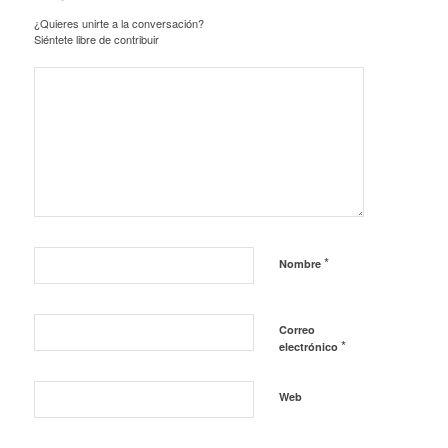
¿Quieres unirte a la conversación?
Siéntete libre de contribuir
*
Nombre
Correo
*
electrónico
Web